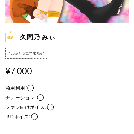
久間乃 みぃ
Recvoi注文完了PDF.pdf
¥7,000
商用利用：◯
ナレーション：◯
ファン向けボイス：◯
３Dボイス：◯