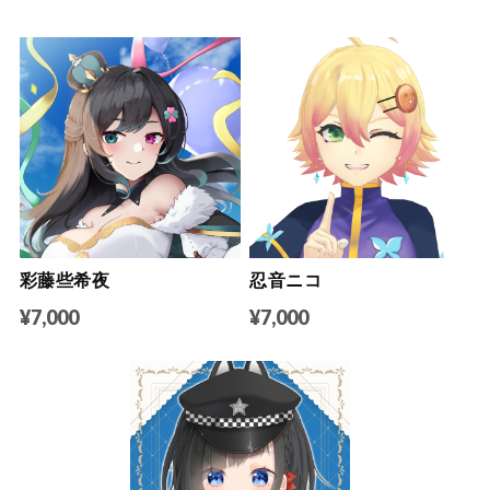
彩藤些希夜
忍音ニコ
¥7,000
¥7,000