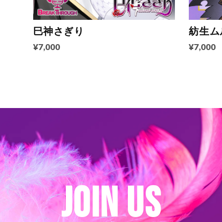
巳神さぎり
紡生ム
¥7,000
¥7,000
JOIN US