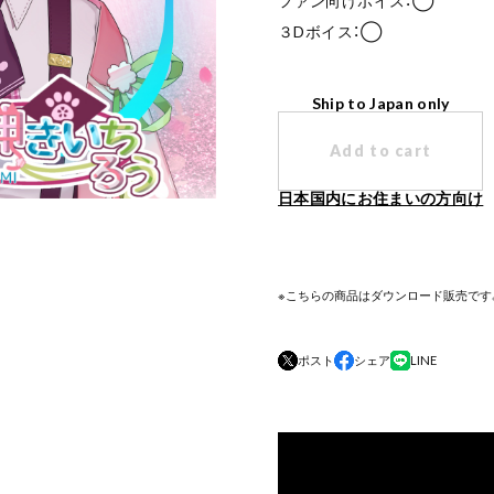
ファン向けボイス：◯
３Dボイス：◯
Ship to Japan only
Add to cart
日本国内にお住まいの方向け
※こちらの商品はダウンロード販売です。(2
ポスト
シェア
LINE