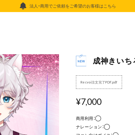
法人・商用でご依頼をご希望のお客様はこちら
成神きいち
Recvoi注文完了PDF.pdf
¥7,000
商用利用：◯
ナレーション：◯