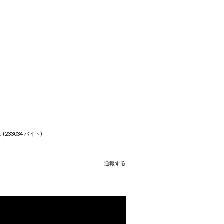
33034 バイト)
通報する