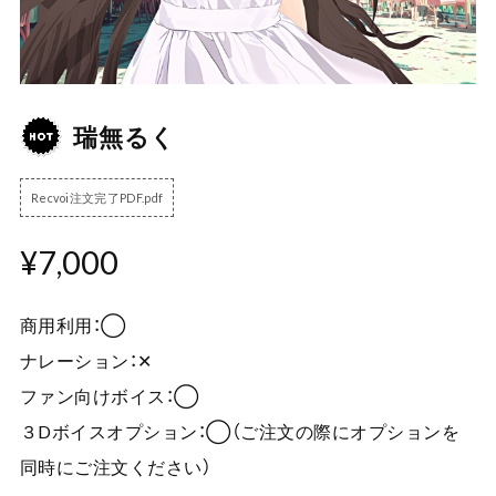
瑞無るく
Recvoi注文完了PDF.pdf
¥7,000
商用利用：◯
ナレーション：✕
ファン向けボイス：◯
３Dボイスオプション：◯（ご注文の際にオプションを
同時にご注文ください）