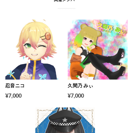
関連メンバー
忍音ニコ
久間乃 みぃ
¥7,000
¥7,000