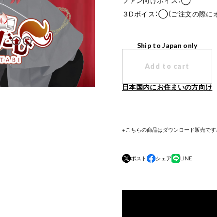
ファン向けボイス：◯
３Dボイス：◯（ご注文の際に
Ship to Japan only
Add to cart
日本国内にお住まいの方向け
※こちらの商品はダウンロード販売です。(2
ポスト
シェア
LINE