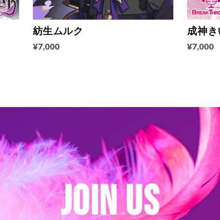
紡生ムルク
成神き
¥7,000
¥7,000
JOIN US