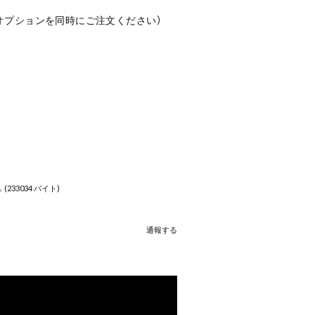
オプションを同時にご注文ください）
33034 バイト)
通報する