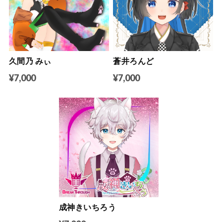
久間乃 みぃ
蒼井ろんど
¥7,000
¥7,000
成神きいちろう